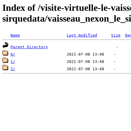
Index of /visite-virtuelle-le-vai
sirquedata/vaisseau_nexon_le_s
Name
Last modified
Size
De
Parent Directory
0/
1/
2/