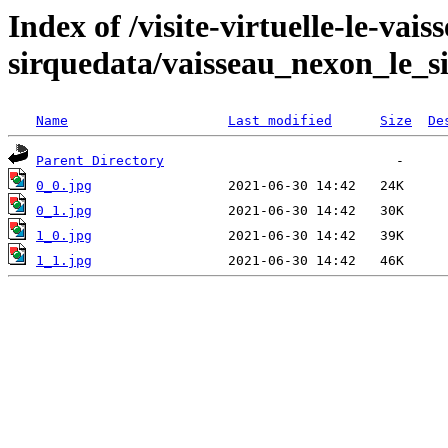
Index of /visite-virtuelle-le-vai
sirquedata/vaisseau_nexon_le_si
Name
Last modified
Size
De
Parent Directory
0_0.jpg
0_1.jpg
1_0.jpg
1_1.jpg